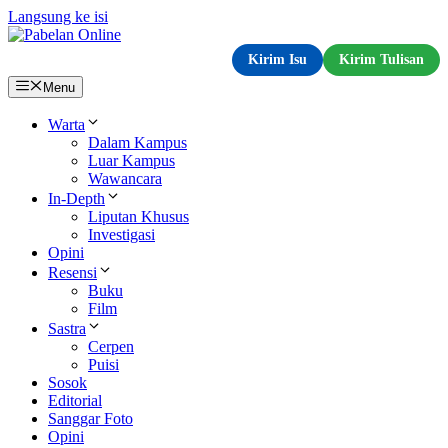
Langsung ke isi
Kirim Isu
Kirim Tulisan
Menu
Warta
Dalam Kampus
Luar Kampus
Wawancara
In-Depth
Liputan Khusus
Investigasi
Opini
Resensi
Buku
Film
Sastra
Cerpen
Puisi
Sosok
Editorial
Sanggar Foto
Opini