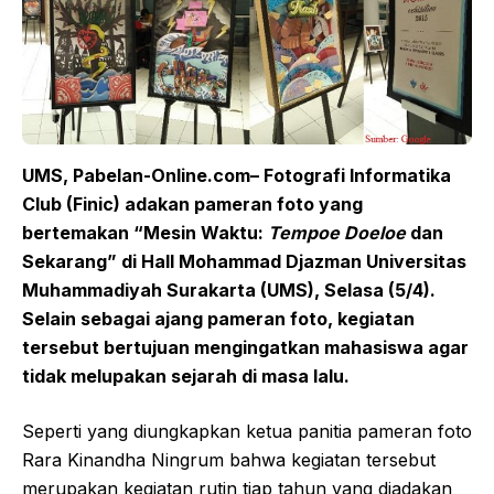
UMS, Pabelan-Online.com– Fotografi Informatika
Club (Finic) adakan pameran foto yang
bertemakan
“
Mesin Waktu:
Tempoe Doeloe
dan
Sekarang
”
di
Hall
Mohammad Djazman Universitas
Muhammadiyah Surakarta (UMS), Selasa (5/4).
Selain sebagai ajang pameran foto
,
kegiatan
tersebut bertujuan mengingatkan mahasiswa agar
tidak melupakan sejarah
di
masa lalu.
Seperti yang diungkapkan ketua panitia pameran foto
Rara Kinandha Ningrum bahwa kegiatan tersebut
merupakan kegiatan rutin tiap tahun yang diadakan