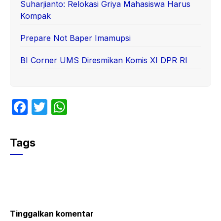
Suharjianto: Relokasi Griya Mahasiswa Harus
Kompak
Prepare Not Baper Imamupsi
BI Corner UMS Diresmikan Komis XI DPR RI
F
T
W
a
w
h
c
itt
at
Tags
e
er
s
b
A
o
p
o
p
k
Tinggalkan komentar