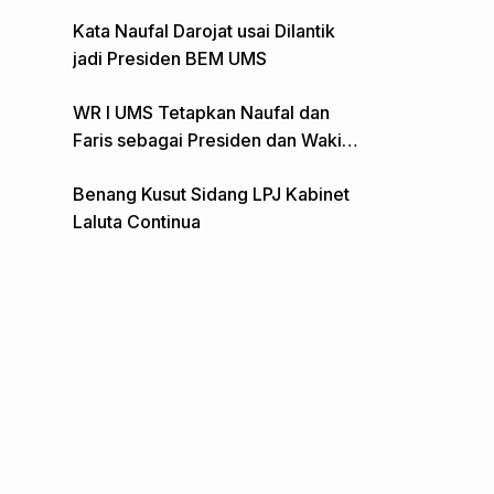
Gelar Aksi Depan Monumen Pers
Kata Naufal Darojat usai Dilantik
jadi Presiden BEM UMS
WR I UMS Tetapkan Naufal dan
Faris sebagai Presiden dan Wakil
Presiden BEM
Benang Kusut Sidang LPJ Kabinet
Laluta Continua