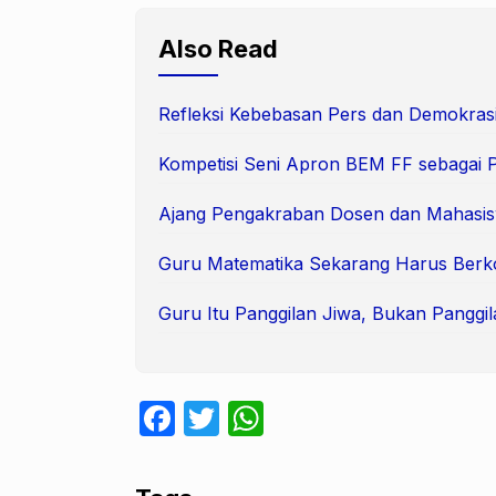
Also Read
Refleksi Kebebasan Pers dan Demokras
Kompetisi Seni Apron BEM FF sebagai 
Ajang Pengakraban Dosen dan Mahasi
Guru Matematika Sekarang Harus Berk
Guru Itu Panggilan Jiwa, Bukan Panggil
F
T
W
a
w
h
c
itt
at