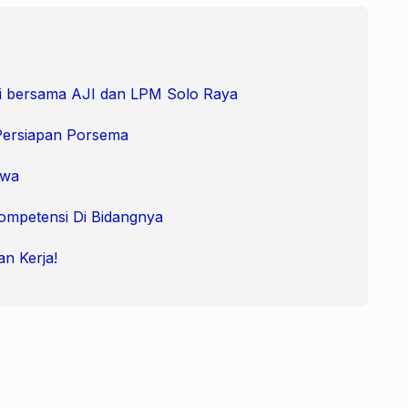
i bersama AJI dan LPM Solo Raya
Persiapan Porsema
swa
ompetensi Di Bidangnya
an Kerja!