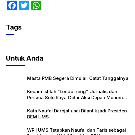
F
T
W
a
w
h
c
itt
at
Tags
e
er
s
b
A
o
p
Untuk Anda
o
p
k
Masta PMB Segera Dimulai, Catat Tanggalnya
Kecam Istilah “Londo Ireng”, Jurnalis dan
Persma Solo Raya Gelar Aksi Depan Monumen
Pers
Kata Naufal Darojat usai Dilantik jadi Presiden
BEM UMS
WR I UMS Tetapkan Naufal dan Faris sebagai