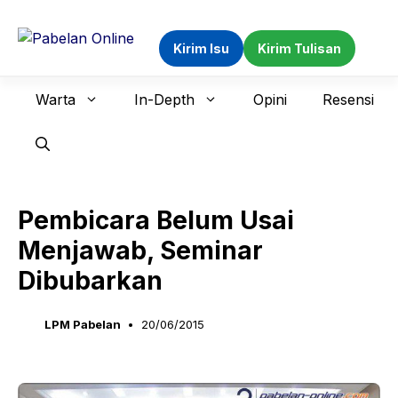
Langsung
ke
Kirim Isu
Kirim Tulisan
isi
Warta
In-Depth
Opini
Resensi
Pembicara Belum Usai
Menjawab, Seminar
Dibubarkan
LPM Pabelan
20/06/2015