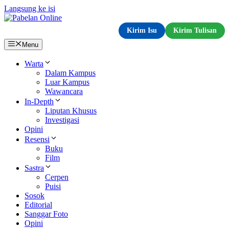
Langsung ke isi
Kirim Isu
Kirim Tulisan
Menu
Warta
Dalam Kampus
Luar Kampus
Wawancara
In-Depth
Liputan Khusus
Investigasi
Opini
Resensi
Buku
Film
Sastra
Cerpen
Puisi
Sosok
Editorial
Sanggar Foto
Opini