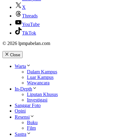
X
Threads
YouTube
TikTok
© 2026 lpmpabelan.com
Close
Warta
Dalam Kampus
Luar Kampus
Wawancara
In-Depth
Liputan Khusus
Investigasi
Sanggar Foto
Opini
Resensi
Buku
Film
Sastra