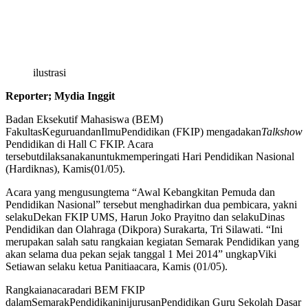
ilustrasi
Reporter; Mydia Inggit
Badan Eksekutif Mahasiswa (BEM)
FakultasKeguruandanIlmuPendidikan (FKIP) mengadakan
Talkshow
Pendidikan di Hall C FKIP. Acara
tersebutdilaksanakanuntukmemperingati Hari Pendidikan Nasional
(Hardiknas), Kamis(01/05).
Acara yang mengusungtema “Awal Kebangkitan Pemuda dan
Pendidikan Nasional” tersebut menghadirkan dua pembicara, yakni
selakuDekan FKIP UMS, Harun Joko Prayitno dan selakuDinas
Pendidikan dan Olahraga (Dikpora) Surakarta, Tri Silawati. “Ini
merupakan salah satu rangkaian kegiatan Semarak Pendidikan yang
akan selama dua pekan sejak tanggal 1 Mei 2014” ungkapViki
Setiawan selaku ketua Panitiaacara, Kamis (01/05).
Rangkaianacaradari BEM FKIP
dalamSemarakPendidikaninijurusanPendidikan Guru Sekolah Dasar