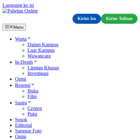
Langsung ke isi
Kirim Isu
Kirim Tulisan
Menu
Warta
Dalam Kampus
Luar Kampus
Wawancara
In-Depth
Liputan Khusus
Investigasi
Opini
Resensi
Buku
Film
Sastra
Cerpen
Puisi
Sosok
Editorial
Sanggar Foto
Opini