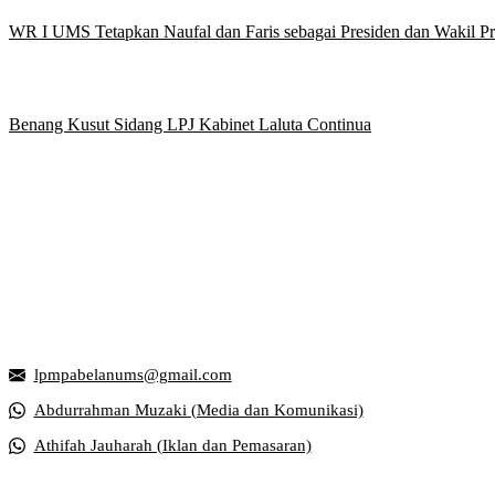
WR I UMS Tetapkan Naufal dan Faris sebagai Presiden dan Wakil 
Benang Kusut Sidang LPJ Kabinet Laluta Continua
Griya Mahasiswa, Universitas Muhammadiyah Surakarta
Jl. Ahmad Yani, Tromol Pos 1 Pabelan, Kec. Kartasura, Kabupaten S
lpmpabelanums@gmail.com
Abdurrahman Muzaki (Media dan Komunikasi)
Athifah Jauharah (Iklan dan Pemasaran)