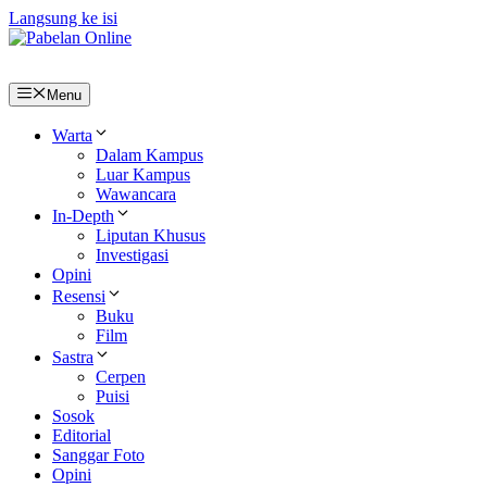
Langsung ke isi
Menu
Warta
Dalam Kampus
Luar Kampus
Wawancara
In-Depth
Liputan Khusus
Investigasi
Opini
Resensi
Buku
Film
Sastra
Cerpen
Puisi
Sosok
Editorial
Sanggar Foto
Opini