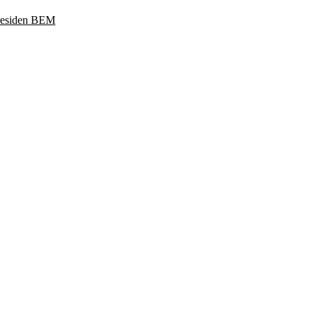
Presiden BEM
ukoharjo, Jawa Tengah 57169