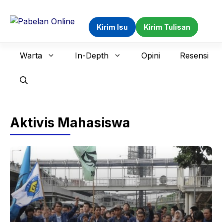
Langsung
ke
Kirim Isu
Kirim Tulisan
isi
Warta
In-Depth
Opini
Resensi
Aktivis Mahasiswa