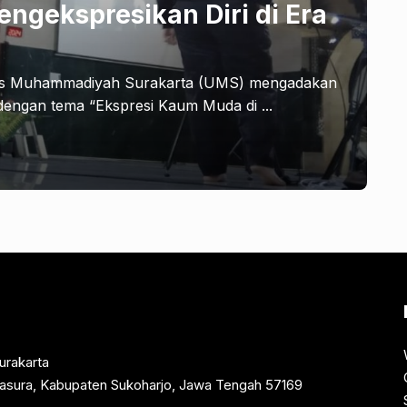
engekspresikan Diri di Era
tas Muhammadiyah Surakarta (UMS) mengadakan
 dengan tema “Ekspresi Kaum Muda di ...
urakarta
rtasura, Kabupaten Sukoharjo, Jawa Tengah 57169