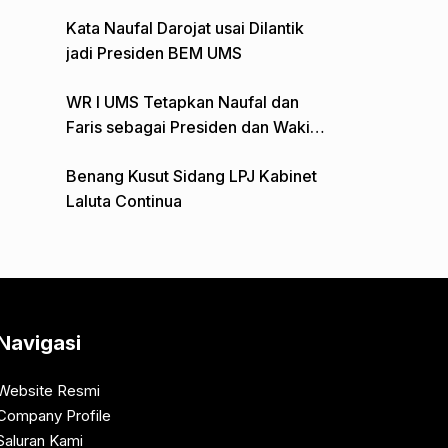
Gelar Aksi Depan Monumen Pers
Kata Naufal Darojat usai Dilantik
jadi Presiden BEM UMS
WR I UMS Tetapkan Naufal dan
Faris sebagai Presiden dan Wakil
Presiden BEM
Benang Kusut Sidang LPJ Kabinet
Laluta Continua
Navigasi
Website Resmi
Company Profile
Saluran Kami