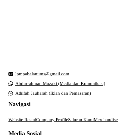
Griya Mahasiswa, Universitas Muhammadiyah Surakarta
Jl. Ahmad Yani, Tromol Pos 1 Pabelan, Kec. Kartasura,
Kabupaten Sukoharjo, Jawa Tengah 57169
lpmpabelanums@gmail.com
Abdurrahman Muzaki (Media dan Komunikasi)
Athifah Jauharah (Iklan dan Pemasaran)
Navigasi
Website Resmi
Company Profile
Saluran Kami
Merchandise
Media Sosial