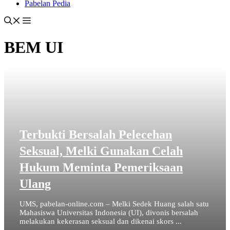
Pabelan Pedia
BEM UI
Terbukti Bersalah Pelecehan
Seksual, Melki Gunakan Celah
Hukum Meminta Pemeriksaan
Ulang
UMS, pabelan-online.com – Melki Sedek Huang salah satu
Mahasiswa Universitas Indonesia (UI), divonis bersalah
melakukan kekerasan seksual dan dikenai skors ...