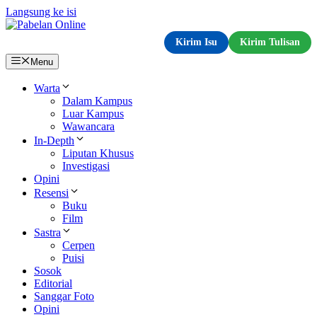
Langsung ke isi
Kirim Isu
Kirim Tulisan
Menu
Warta
Dalam Kampus
Luar Kampus
Wawancara
In-Depth
Liputan Khusus
Investigasi
Opini
Resensi
Buku
Film
Sastra
Cerpen
Puisi
Sosok
Editorial
Sanggar Foto
Opini