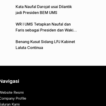
Gelar Aksi Depan Monumen Pers
Kata Naufal Darojat usai Dilantik
jadi Presiden BEM UMS
WR I UMS Tetapkan Naufal dan
Faris sebagai Presiden dan Wakil
Presiden BEM
Benang Kusut Sidang LPJ Kabinet
Laluta Continua
Navigasi
Website Resmi
Company Profile
Saluran Kami