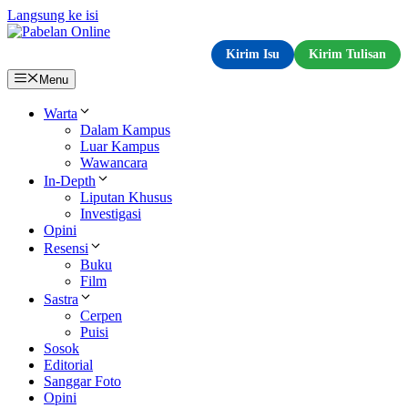
Langsung ke isi
Kirim Isu
Kirim Tulisan
Menu
Warta
Dalam Kampus
Luar Kampus
Wawancara
In-Depth
Liputan Khusus
Investigasi
Opini
Resensi
Buku
Film
Sastra
Cerpen
Puisi
Sosok
Editorial
Sanggar Foto
Opini