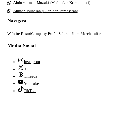
Abdurrahman Muzaki (Media dan Komunikasi)
Athifah Jauharah (Iklan dan Pemasaran)
Navigasi
Website Resmi
Company Profile
Saluran Kami
Merchandise
Media Sosial
Instagram
X
Threads
YouTube
TikTok
© 2026 lpmpabelan.com