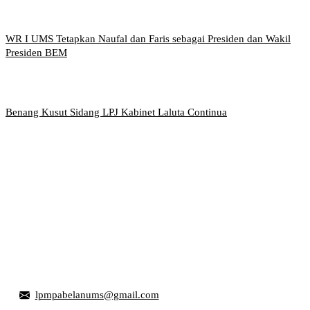
WR I UMS Tetapkan Naufal dan Faris sebagai Presiden dan Wakil
Presiden BEM
Benang Kusut Sidang LPJ Kabinet Laluta Continua
Griya Mahasiswa, Universitas Muhammadiyah Surakarta
Jl. Ahmad Yani, Tromol Pos 1 Pabelan, Kec. Kartasura,
Kabupaten Sukoharjo, Jawa Tengah 57169
lpmpabelanums@gmail.com