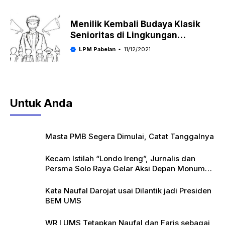
Menilik Kembali Budaya Klasik
Senioritas di Lingkungan
Mahasiswa
LPM Pabelan
11/12/2021
Untuk Anda
Masta PMB Segera Dimulai, Catat Tanggalnya
Kecam Istilah “Londo Ireng”, Jurnalis dan
Persma Solo Raya Gelar Aksi Depan Monumen
Pers
Kata Naufal Darojat usai Dilantik jadi Presiden
BEM UMS
WR I UMS Tetapkan Naufal dan Faris sebagai