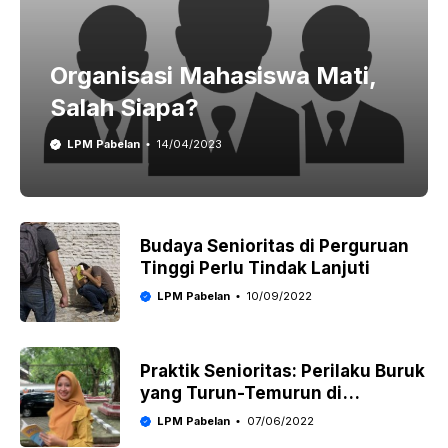
Organisasi Mahasiswa Mati,
Salah Siapa?
LPM Pabelan
14/04/2023
Budaya Senioritas di Perguruan
Tinggi Perlu Tindak Lanjuti
LPM Pabelan
10/09/2022
Praktik Senioritas: Perilaku Buruk
yang Turun-Temurun di
Lingkungan Kampus
LPM Pabelan
07/06/2022