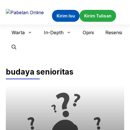
Langsung
ke
Kirim Isu
Kirim Tulisan
isi
Warta
In-Depth
Opini
Resensi
budaya senioritas