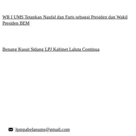
WR I UMS Tetapkan Naufal dan Faris sebagai Presiden dan Wakil
Presiden BEM
Benang Kusut Sidang LPJ Kabinet Laluta Continua
Griya Mahasiswa, Universitas Muhammadiyah Surakarta
Jl. Ahmad Yani, Tromol Pos 1 Pabelan, Kec. Kartasura,
Kabupaten Sukoharjo, Jawa Tengah 57169
lpmpabelanums@gmail.com