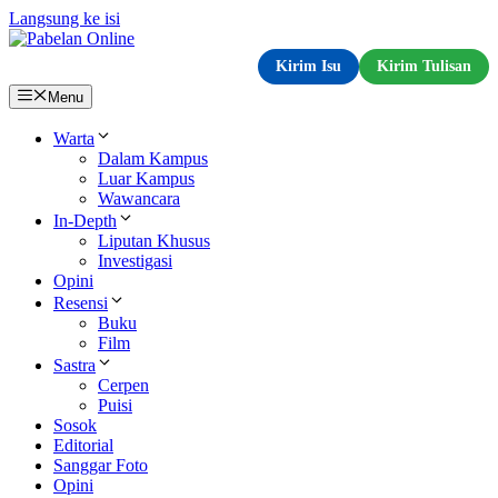
Langsung ke isi
Kirim Isu
Kirim Tulisan
Menu
Warta
Dalam Kampus
Luar Kampus
Wawancara
In-Depth
Liputan Khusus
Investigasi
Opini
Resensi
Buku
Film
Sastra
Cerpen
Puisi
Sosok
Editorial
Sanggar Foto
Opini