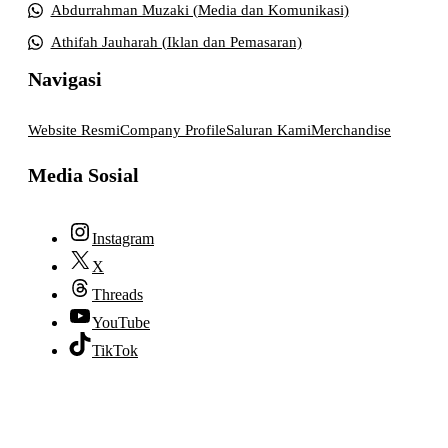
Abdurrahman Muzaki (Media dan Komunikasi)
Athifah Jauharah (Iklan dan Pemasaran)
Navigasi
Website Resmi
Company Profile
Saluran Kami
Merchandise
Media Sosial
Instagram
X
Threads
YouTube
TikTok
© 2026 lpmpabelan.com