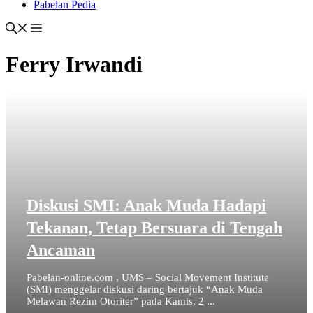
Pabelan Pedia
Ferry Irwandi
Diskusi SMI: Anak Muda Hadapi
Tekanan, Tetap Bersuara di Tengah
Ancaman
Pabelan-online.com , UMS – Social Movement Institute
(SMI) menggelar diskusi daring bertajuk “Anak Muda
Melawan Rezim Otoriter” pada Kamis, 2 ...