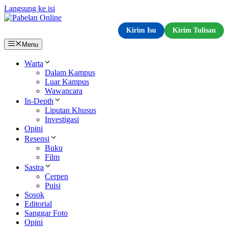
Langsung ke isi
Kirim Isu
Kirim Tulisan
Menu
Warta
Dalam Kampus
Luar Kampus
Wawancara
In-Depth
Liputan Khusus
Investigasi
Opini
Resensi
Buku
Film
Sastra
Cerpen
Puisi
Sosok
Editorial
Sanggar Foto
Opini