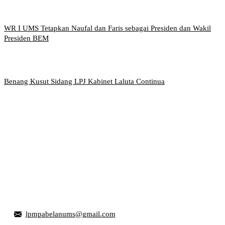
WR I UMS Tetapkan Naufal dan Faris sebagai Presiden dan Wakil
Presiden BEM
Benang Kusut Sidang LPJ Kabinet Laluta Continua
Griya Mahasiswa, Universitas Muhammadiyah Surakarta
Jl. Ahmad Yani, Tromol Pos 1 Pabelan, Kec. Kartasura,
Kabupaten Sukoharjo, Jawa Tengah 57169
lpmpabelanums@gmail.com