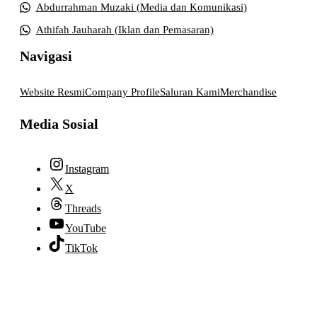
Abdurrahman Muzaki (Media dan Komunikasi)
Athifah Jauharah (Iklan dan Pemasaran)
Navigasi
Website Resmi
Company Profile
Saluran Kami
Merchandise
Media Sosial
Instagram
X
Threads
YouTube
TikTok
© 2026 lpmpabelan.com