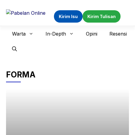
Langsung
ke
Kirim Isu
Kirim Tulisan
isi
Warta
In-Depth
Opini
Resensi
FORMA