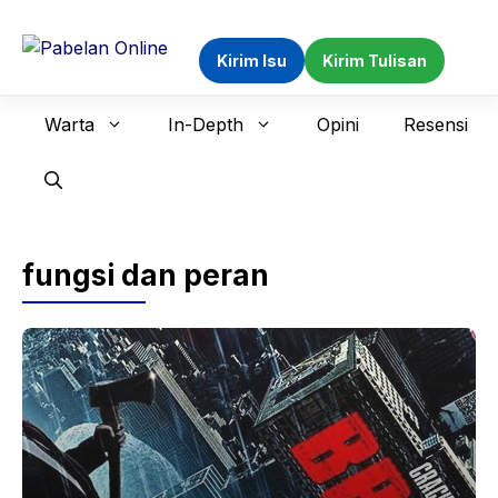
Langsung
ke
Kirim Isu
Kirim Tulisan
isi
Warta
In-Depth
Opini
Resensi
fungsi dan peran