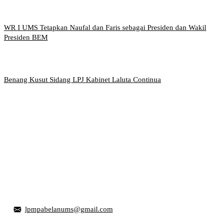
WR I UMS Tetapkan Naufal dan Faris sebagai Presiden dan Wakil
Presiden BEM
Benang Kusut Sidang LPJ Kabinet Laluta Continua
Griya Mahasiswa, Universitas Muhammadiyah Surakarta
Jl. Ahmad Yani, Tromol Pos 1 Pabelan, Kec. Kartasura,
Kabupaten Sukoharjo, Jawa Tengah 57169
lpmpabelanums@gmail.com