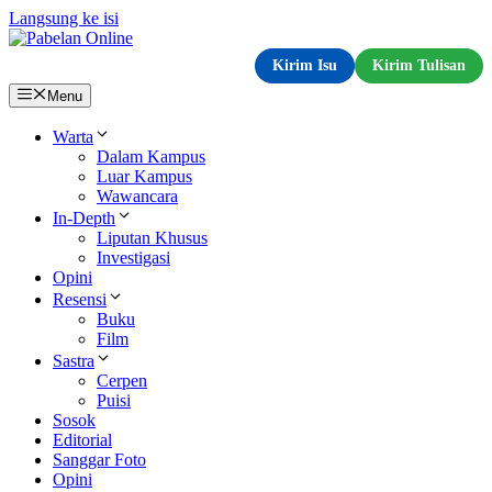
Langsung ke isi
Kirim Isu
Kirim Tulisan
Menu
Warta
Dalam Kampus
Luar Kampus
Wawancara
In-Depth
Liputan Khusus
Investigasi
Opini
Resensi
Buku
Film
Sastra
Cerpen
Puisi
Sosok
Editorial
Sanggar Foto
Opini