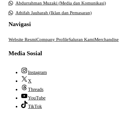
Abdurrahman Muzaki (Media dan Komunikasi)
Athifah Jauharah (Iklan dan Pemasaran)
Navigasi
Website Resmi
Company Profile
Saluran Kami
Merchandise
Media Sosial
Instagram
X
Threads
YouTube
TikTok
© 2026 lpmpabelan.com