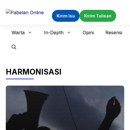
Langsung
ke
Kirim Isu
Kirim Tulisan
isi
Warta
In-Depth
Opini
Resensi
HARMONISASI