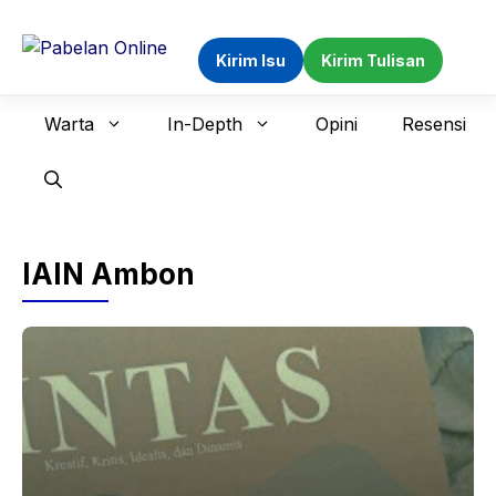
Langsung
ke
Kirim Isu
Kirim Tulisan
isi
Warta
In-Depth
Opini
Resensi
IAIN Ambon