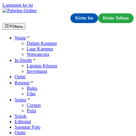
Langsung ke isi
Kirim Isu
Kirim Tulisan
Menu
Warta
Dalam Kampus
Luar Kampus
Wawancara
In-Depth
Liputan Khusus
Investigasi
Opini
Resensi
Buku
Film
Sastra
Cerpen
Puisi
Sosok
Editorial
Sanggar Foto
Opini