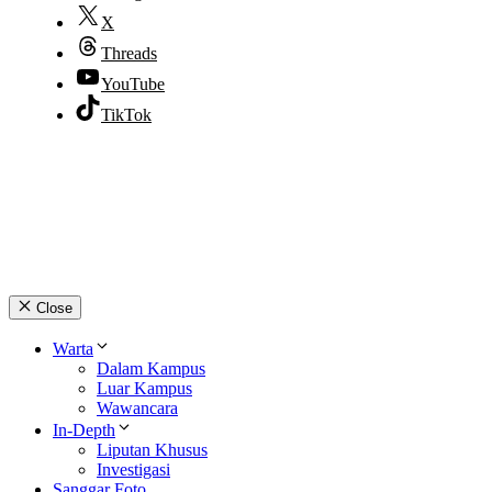
X
Threads
YouTube
TikTok
© 2026 lpmpabelan.com
Close
Warta
Dalam Kampus
Luar Kampus
Wawancara
In-Depth
Liputan Khusus
Investigasi
Sanggar Foto