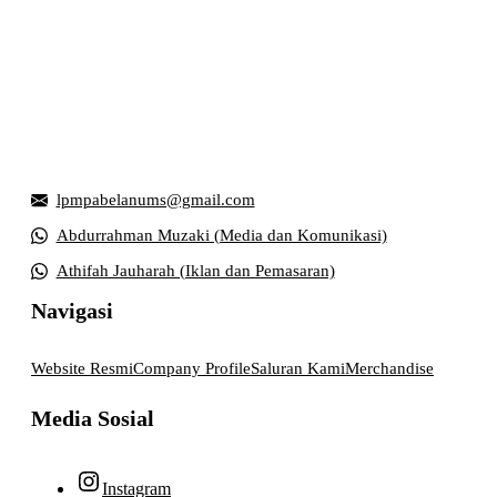
Griya Mahasiswa, Universitas Muhammadiyah Surakarta
Jl. Ahmad Yani, Tromol Pos 1 Pabelan, Kec. Kartasura,
Kabupaten Sukoharjo, Jawa Tengah 57169
lpmpabelanums@gmail.com
Abdurrahman Muzaki (Media dan Komunikasi)
Athifah Jauharah (Iklan dan Pemasaran)
Navigasi
Website Resmi
Company Profile
Saluran Kami
Merchandise
Media Sosial
Instagram