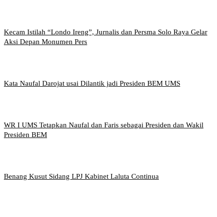
Kecam Istilah “Londo Ireng”, Jurnalis dan Persma Solo Raya Gelar
Aksi Depan Monumen Pers
Kata Naufal Darojat usai Dilantik jadi Presiden BEM UMS
WR I UMS Tetapkan Naufal dan Faris sebagai Presiden dan Wakil
Presiden BEM
Benang Kusut Sidang LPJ Kabinet Laluta Continua