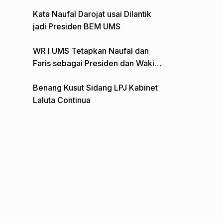
Gelar Aksi Depan Monumen Pers
Kata Naufal Darojat usai Dilantik
jadi Presiden BEM UMS
WR I UMS Tetapkan Naufal dan
Faris sebagai Presiden dan Wakil
Presiden BEM
Benang Kusut Sidang LPJ Kabinet
Laluta Continua