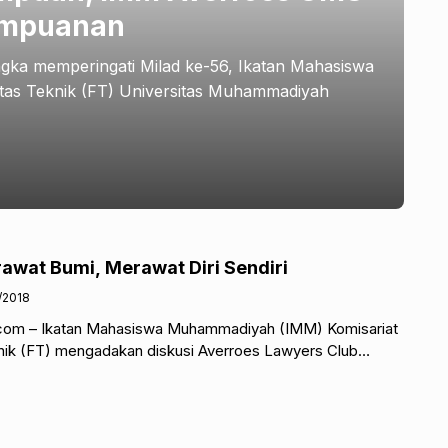
rempuanan
gka memperingati Milad ke-56, Ikatan Mahasiswa
as Teknik (FT) Universitas Muhammadiyah
awat Bumi, Merawat Diri Sendiri
/2018
com – Ikatan Mahasiswa Muhammadiyah (IMM) Komisariat
nik (FT) mengadakan diskusi Averroes Lawyers Club
minisme Terhadap Alam dan Perempuan” bertempat