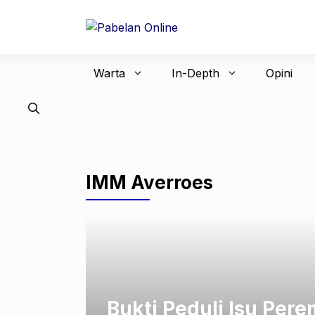
Langsung
ke
isi
Warta
In-Depth
Opini
IMM Averroes
Bukti Peduli Isu Pe