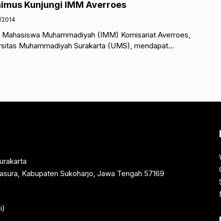
nimus Kunjungi IMM Averroes
/2014
an Mahasiswa Muhammadiyah (IMM) Komisariat Averroes,
ersitas Muhammadiyah Surakarta (UMS), mendapat
ng IMM Komisariat Asy-Sifa Universitas Muhammadiyah
urakarta
rtasura, Kabupaten Sukoharjo, Jawa Tengah 57169
i)