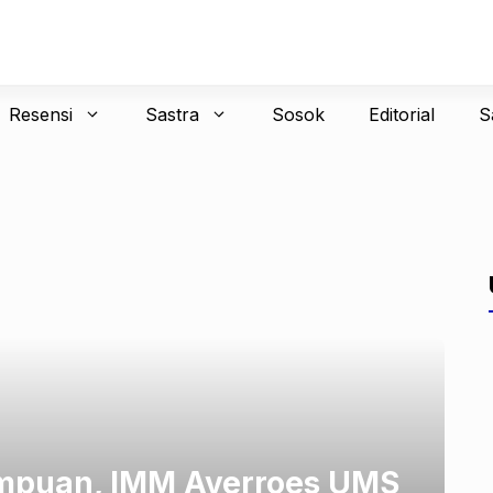
Resensi
Sastra
Sosok
Editorial
S
rempuan, IMM Averroes UMS