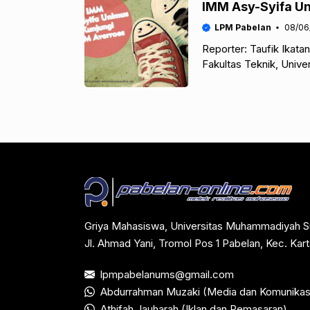
IMM Asy-Syifa U
LPM Pabelan
08/06
Reporter: Taufik Ikat
Fakultas Teknik, Univ
kunjungan studi bandi
Semarang (Unimus).
Griya Mahasiswa, Universitas Muhammadiyah S
Jl. Ahmad Yani, Tromol Pos 1 Pabelan, Kec. Ka
lpmpabelanums@gmail.com
Abdurrahman Muzaki (Media dan Komunikas
Athifah Jauharah (Iklan dan Pemasaran)