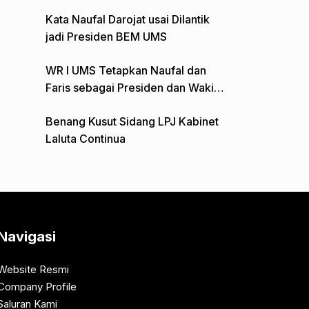
Gelar Aksi Depan Monumen Pers
Kata Naufal Darojat usai Dilantik
jadi Presiden BEM UMS
WR I UMS Tetapkan Naufal dan
Faris sebagai Presiden dan Wakil
Presiden BEM
Benang Kusut Sidang LPJ Kabinet
Laluta Continua
Navigasi
Website Resmi
Company Profile
Saluran Kami