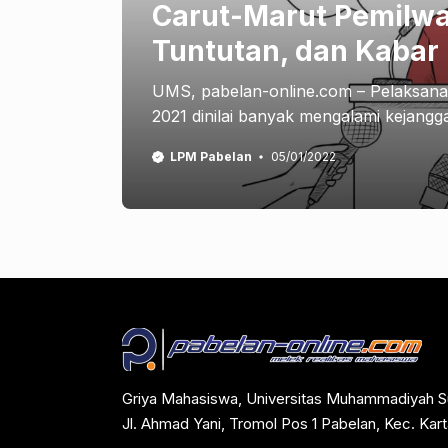
Carut-Marut Pemilwa
Tuntutan, dan Kabar
UMS, pabelan-online.com – Pelaksan
2021 dinilai banyak mengalami kejanggal
LPM Pabelan
05/01/2022
Griya Mahasiswa, Universitas Muhammadiyah S
Jl. Ahmad Yani, Tromol Pos 1 Pabelan, Kec. Ka