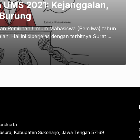
 UMS 2021: Kejanggalan,
 Burung
aan Pemilihan Umum Mahasiswa (Pemilwa) tahun
an. Hal ini diperjelas dengan terbitnya Surat ...
urakarta
rtasura, Kabupaten Sukoharjo, Jawa Tengah 57169