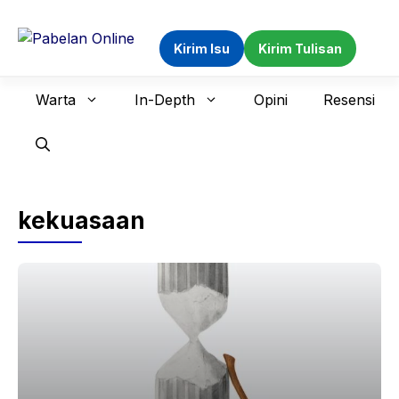
Langsung
ke
Kirim Isu
Kirim Tulisan
isi
Warta
In-Depth
Opini
Resensi
kekuasaan