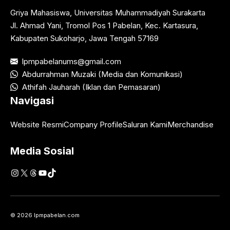
Griya Mahasiswa, Universitas Muhammadiyah Surakarta
Jl. Ahmad Yani, Tromol Pos 1 Pabelan, Kec. Kartasura,
Kabupaten Sukoharjo, Jawa Tengah 57169
lpmpabelanums@gmail.com
Abdurrahman Muzaki (Media dan Komunikasi)
Athifah Jauharah (Iklan dan Pemasaran)
Navigasi
Website Resmi
Company Profile
Saluran Kami
Merchandise
Media Sosial
Instagram
X
Threads
YouTube
TikTok
© 2026 lpmpabelan.com