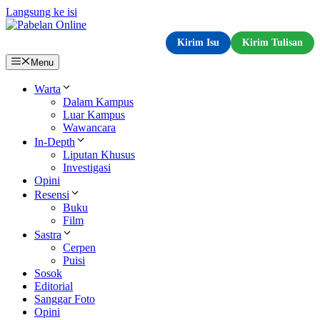
Langsung ke isi
Kirim Isu
Kirim Tulisan
Menu
Warta
Dalam Kampus
Luar Kampus
Wawancara
In-Depth
Liputan Khusus
Investigasi
Opini
Resensi
Buku
Film
Sastra
Cerpen
Puisi
Sosok
Editorial
Sanggar Foto
Opini