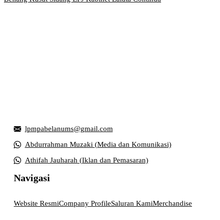
Griya Mahasiswa, Universitas Muhammadiyah Surakarta
Jl. Ahmad Yani, Tromol Pos 1 Pabelan, Kec. Kartasura,
Kabupaten Sukoharjo, Jawa Tengah 57169
lpmpabelanums@gmail.com
Abdurrahman Muzaki (Media dan Komunikasi)
Athifah Jauharah (Iklan dan Pemasaran)
Navigasi
Website Resmi
Company Profile
Saluran Kami
Merchandise