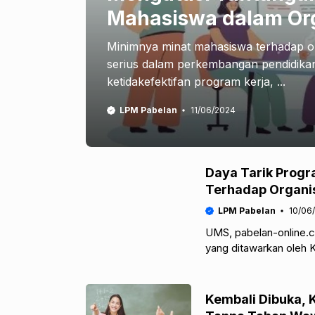
Mahasiswa dalam Or
Minimnya minat mahasiswa terhadap 
serius dalam perkembangan pendidikan t
ketidakefektifan program kerja, ...
LPM Pabelan
11/06/2024
Daya Tarik Prog
Terhadap Organi
LPM Pabelan
10/06
UMS, pabelan-online
yang ditawarkan oleh 
(Kemendikbud Ristek) 
Kembali Dibuka,