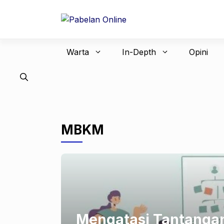
Langsung
ke
isi
Warta
In-Depth
Opini
MBKM
Mengatasi Tantanga