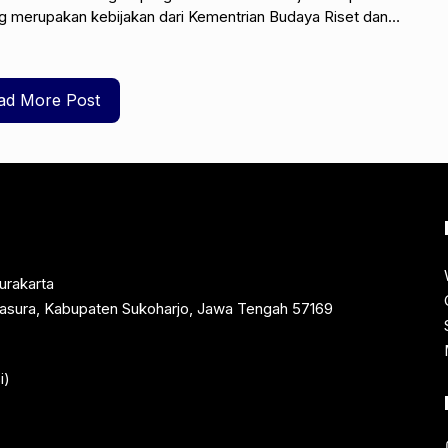
merupakan kebijakan dari Kementrian Budaya Riset dan
dristek). Adanya program ini
ad More Post
urakarta
rtasura, Kabupaten Sukoharjo, Jawa Tengah 57169
i)