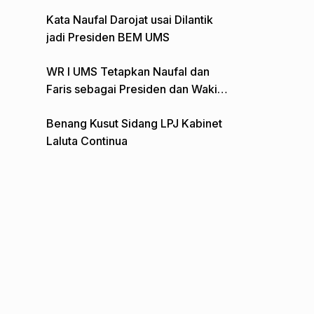
Gelar Aksi Depan Monumen Pers
Kata Naufal Darojat usai Dilantik
jadi Presiden BEM UMS
WR I UMS Tetapkan Naufal dan
Faris sebagai Presiden dan Wakil
Presiden BEM
Benang Kusut Sidang LPJ Kabinet
Laluta Continua