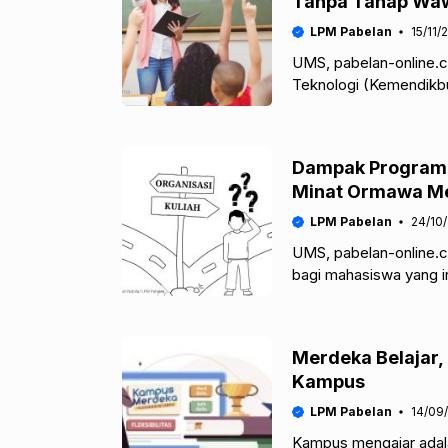
Tanpa Tahap Wa
LPM Pabelan
15/11/
UMS, pabelan-online.c
Teknologi (Kemendikb
Angkatan 7 pada tang
Dampak Program 
Minat Ormawa M
LPM Pabelan
24/10
UMS, pabelan-online.
bagi mahasiswa yang i
Namun, dengan banyakn
Merdeka Belajar,
Kampus
LPM Pabelan
14/09
Kampus mengajar adal