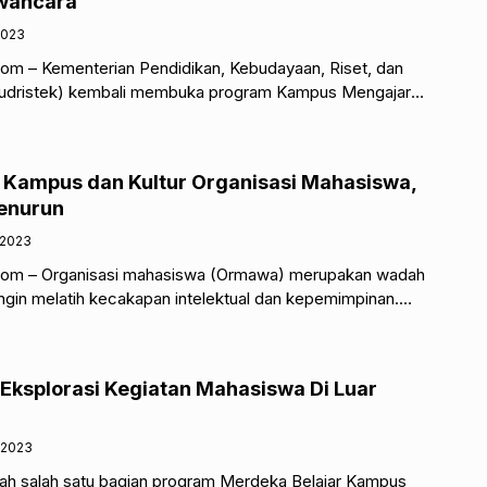
wancara
2023
om – Kementerian Pendidikan, Kebudayaan, Riset, dan
udristek) kembali membuka program Kampus Mengajar
gal 1 hingga 24 November 2023 dengan
Kampus dan Kultur Organisasi Mahasiswa,
enurun
/2023
com – Organisasi mahasiswa (Ormawa) merupakan wadah
ngin melatih kecakapan intelektual dan kepemimpinan.
ya pilihan wadah pengembangan softskill dan
 Eksplorasi Kegiatan Mahasiswa Di Luar
/2023
ah salah satu bagian program Merdeka Belajar Kampus