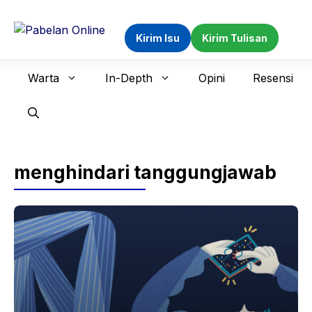
Langsung
ke
Kirim Isu
Kirim Tulisan
isi
Warta
In-Depth
Opini
Resensi
menghindari tanggungjawab