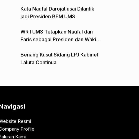
Gelar Aksi Depan Monumen Pers
Kata Naufal Darojat usai Dilantik
jadi Presiden BEM UMS
WR I UMS Tetapkan Naufal dan
Faris sebagai Presiden dan Wakil
Presiden BEM
Benang Kusut Sidang LPJ Kabinet
Laluta Continua
Navigasi
Website Resmi
Company Profile
Saluran Kami