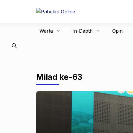
Langsung
ke
isi
Warta
In-Depth
Opini
Milad ke-63