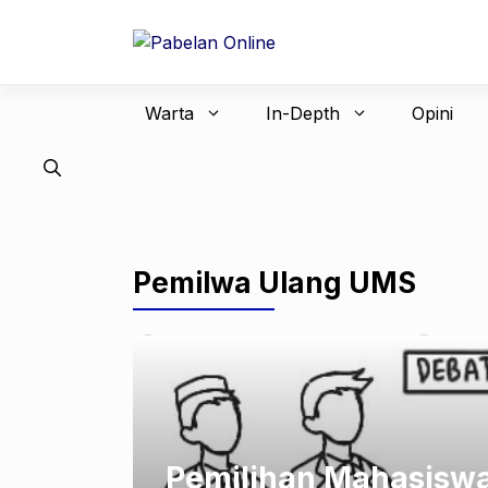
Langsung
ke
isi
Warta
In-Depth
Opini
Pemilwa Ulang UMS
Pemilihan Mahasiswa