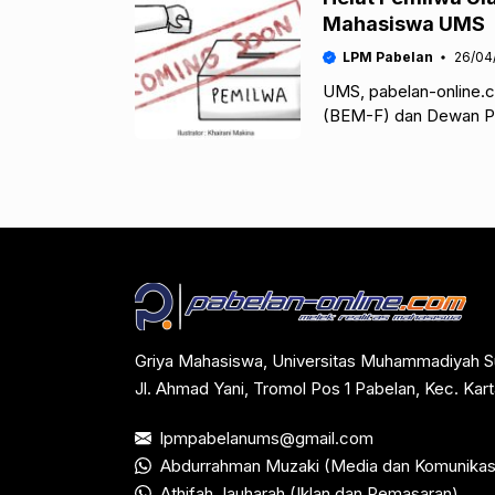
Mahasiswa UMS
LPM Pabelan
26/04
UMS, pabelan-online.c
(BEM-F) dan Dewan P
tergabung dalam Tim T
Griya Mahasiswa, Universitas Muhammadiyah S
Jl. Ahmad Yani, Tromol Pos 1 Pabelan, Kec. Ka
lpmpabelanums@gmail.com
Abdurrahman Muzaki (Media dan Komunikas
Athifah Jauharah (Iklan dan Pemasaran)