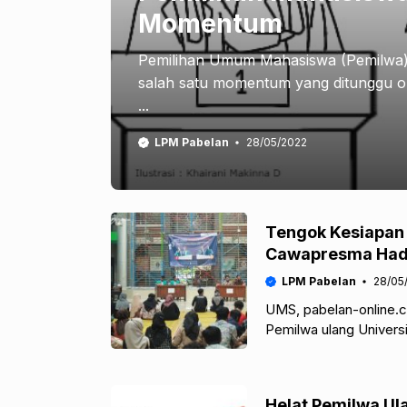
Momentum
Pemilihan Umum Mahasiswa (Pemilwa)
salah satu momentum yang ditunggu 
...
LPM Pabelan
28/05/2022
Tengok Kesiapan 
Cawapresma Hadi
LPM Pabelan
28/05
UMS, pabelan-online.c
Pemilwa ulang Univer
tahap debat tiap pasan
Helat Pemilwa Ul