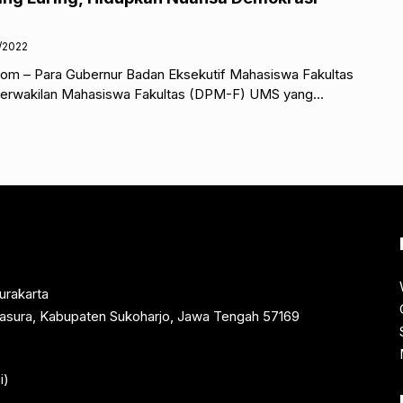
/2022
om – Para Gubernur Badan Eksekutif Mahasiswa Fakultas
erwakilan Mahasiswa Fakultas (DPM-F) UMS yang
aktis akan menggelar Pemilihan
urakarta
rtasura, Kabupaten Sukoharjo, Jawa Tengah 57169
i)