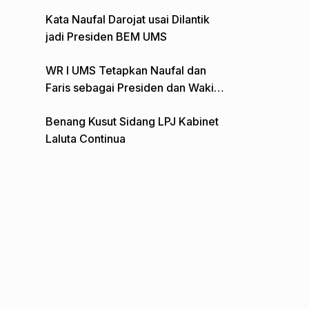
Gelar Aksi Depan Monumen Pers
Kata Naufal Darojat usai Dilantik
jadi Presiden BEM UMS
WR I UMS Tetapkan Naufal dan
Faris sebagai Presiden dan Wakil
Presiden BEM
Benang Kusut Sidang LPJ Kabinet
Laluta Continua