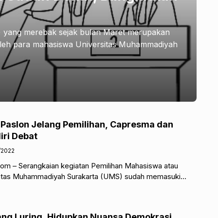
 yang merebak sejak bulan Maret merupakan
oleh para mahasiswa Universitas Muhammadiyah
Paslon Jelang Pemilihan, Capresma dan
ri Debat
/2022
om – Serangkaian kegiatan Pemilihan Mahasiswa atau
sitas Muhammadiyah Surakarta (UMS) sudah memasuki
gan calon (paslon). Debat ini tidak
ang Luring, Hidupkan Nuansa Demokrasi