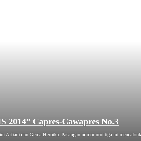
MS 2014” Capres-Cawapres No.3
Arfiani dan Gema Heroika. Pasangan nomor urut tiga ini mencalonkan 