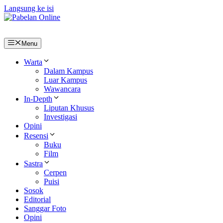
Langsung ke isi
Menu
Warta
Dalam Kampus
Luar Kampus
Wawancara
In-Depth
Liputan Khusus
Investigasi
Opini
Resensi
Buku
Film
Sastra
Cerpen
Puisi
Sosok
Editorial
Sanggar Foto
Opini