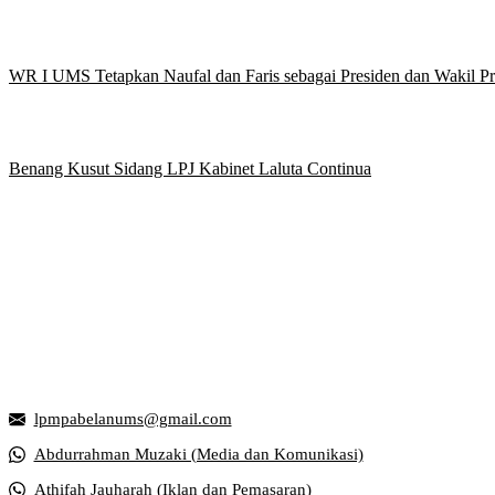
WR I UMS Tetapkan Naufal dan Faris sebagai Presiden dan Wakil 
Benang Kusut Sidang LPJ Kabinet Laluta Continua
Griya Mahasiswa, Universitas Muhammadiyah Surakarta
Jl. Ahmad Yani, Tromol Pos 1 Pabelan, Kec. Kartasura, Kabupaten S
lpmpabelanums@gmail.com
Abdurrahman Muzaki (Media dan Komunikasi)
Athifah Jauharah (Iklan dan Pemasaran)