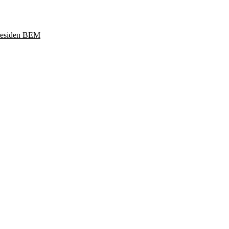
Presiden BEM
ukoharjo, Jawa Tengah 57169