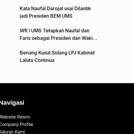
Gelar Aksi Depan Monumen Pers
Kata Naufal Darojat usai Dilantik
jadi Presiden BEM UMS
WR I UMS Tetapkan Naufal dan
Faris sebagai Presiden dan Wakil
Presiden BEM
Benang Kusut Sidang LPJ Kabinet
Laluta Continua
Navigasi
Website Resmi
Company Profile
Saluran Kami