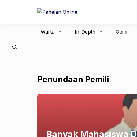
Langsung
ke
isi
Warta
In-Depth
Opini
Penundaan Pemili
Banyak Mahasiswa De