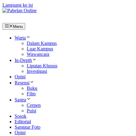
Langsung ke isi
Menu
Warta
Dalam Kampus
Luar Kampus
Wawancara
In-Depth
Liputan Khusus
Investigasi
Opini
Resensi
Buku
Film
Sastra
Cerpen
Puisi
Sosok
Editorial
Sanggar Foto
Opini