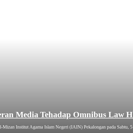
 Peran Media Tehadap Omnibus Law 
izan Institut Agama Islam Negeri (IAIN) Pekalongan pada Sabtu, 5