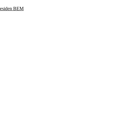
Presiden BEM
ukoharjo, Jawa Tengah 57169