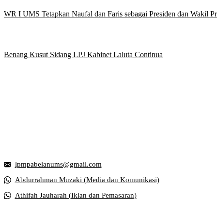
WR I UMS Tetapkan Naufal dan Faris sebagai Presiden dan Wakil 
Benang Kusut Sidang LPJ Kabinet Laluta Continua
Griya Mahasiswa, Universitas Muhammadiyah Surakarta
Jl. Ahmad Yani, Tromol Pos 1 Pabelan, Kec. Kartasura, Kabupaten S
lpmpabelanums@gmail.com
Abdurrahman Muzaki (Media dan Komunikasi)
Athifah Jauharah (Iklan dan Pemasaran)