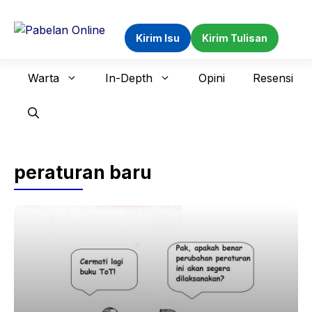
Langsung
ke
Kirim Isu
Kirim Tulisan
isi
Warta
In-Depth
Opini
Resensi
peraturan baru