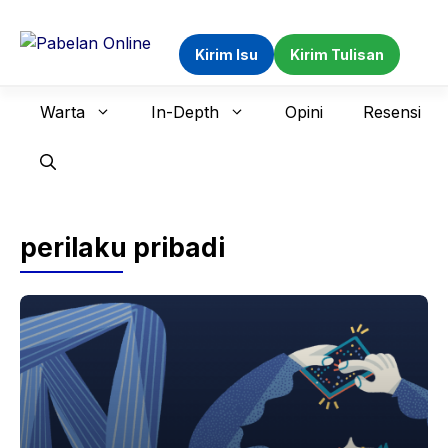
Langsung
ke
Kirim Isu
Kirim Tulisan
isi
Warta
In-Depth
Opini
Resensi
perilaku pribadi