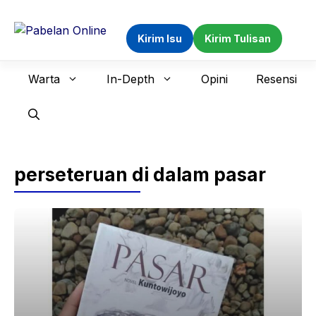
Langsung
ke
Kirim Isu
Kirim Tulisan
isi
Warta
In-Depth
Opini
Resensi
perseteruan di dalam pasar