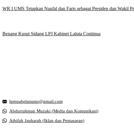
WR I UMS Tetapkan Naufal dan Faris sebagai Presiden dan Wakil 
Benang Kusut Sidang LPJ Kabinet Laluta Continua
Griya Mahasiswa, Universitas Muhammadiyah Surakarta
Jl. Ahmad Yani, Tromol Pos 1 Pabelan, Kec. Kartasura, Kabupaten S
lpmpabelanums@gmail.com
Abdurrahman Muzaki (Media dan Komunikasi)
Athifah Jauharah (Iklan dan Pemasaran)