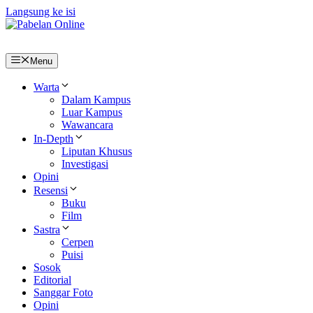
Langsung ke isi
Menu
Warta
Dalam Kampus
Luar Kampus
Wawancara
In-Depth
Liputan Khusus
Investigasi
Opini
Resensi
Buku
Film
Sastra
Cerpen
Puisi
Sosok
Editorial
Sanggar Foto
Opini