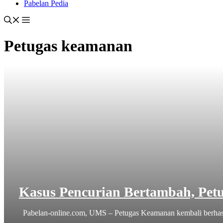
Pabelan Pedia
Petugas keamanan
Kasus Pencurian Bertambah, Pet
Pabelan-online.com, UMS – Petugas Keamanan kembali berhasil