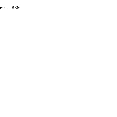
Presiden BEM
ukoharjo, Jawa Tengah 57169