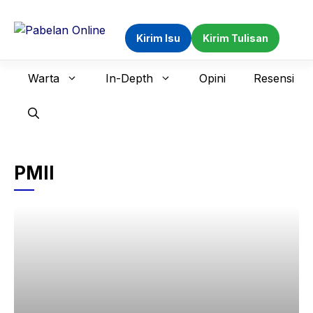
Langsung
ke
Kirim Isu
Kirim Tulisan
isi
Warta
In-Depth
Opini
Resensi
PMII