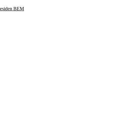
Presiden BEM
ukoharjo, Jawa Tengah 57169