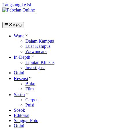
Langsung ke isi
Menu
Warta
Dalam Kampus
Luar Kampus
Wawancara
In-Depth
Liputan Khusus
Investigasi
Opini
Resensi
Buku
Film
Sastra
Cerpen
Puisi
Sosok
Editorial
Sanggar Foto
Opini