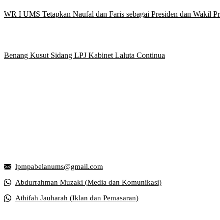
WR I UMS Tetapkan Naufal dan Faris sebagai Presiden dan Wakil 
Benang Kusut Sidang LPJ Kabinet Laluta Continua
Griya Mahasiswa, Universitas Muhammadiyah Surakarta
Jl. Ahmad Yani, Tromol Pos 1 Pabelan, Kec. Kartasura, Kabupaten S
lpmpabelanums@gmail.com
Abdurrahman Muzaki (Media dan Komunikasi)
Athifah Jauharah (Iklan dan Pemasaran)