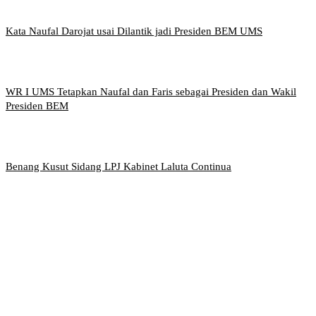
Kata Naufal Darojat usai Dilantik jadi Presiden BEM UMS
WR I UMS Tetapkan Naufal dan Faris sebagai Presiden dan Wakil
Presiden BEM
Benang Kusut Sidang LPJ Kabinet Laluta Continua
Griya Mahasiswa, Universitas Muhammadiyah Surakarta
Jl. Ahmad Yani, Tromol Pos 1 Pabelan, Kec. Kartasura,