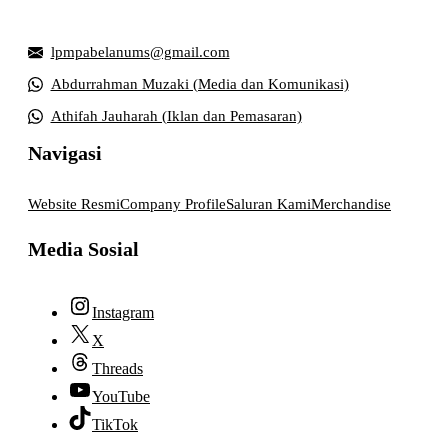
Kabupaten Sukoharjo, Jawa Tengah 57169
lpmpabelanums@gmail.com
Abdurrahman Muzaki (Media dan Komunikasi)
Athifah Jauharah (Iklan dan Pemasaran)
Navigasi
Website Resmi
Company Profile
Saluran Kami
Merchandise
Media Sosial
Instagram
X
Threads
YouTube
TikTok