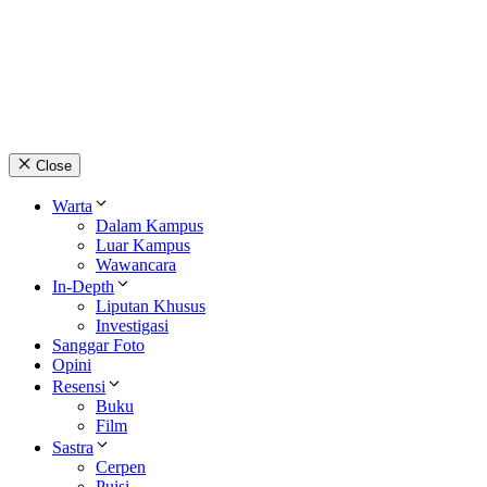
© 2026 lpmpabelan.com
Close
Warta
Dalam Kampus
Luar Kampus
Wawancara
In-Depth
Liputan Khusus
Investigasi
Sanggar Foto
Opini
Resensi
Buku
Film
Sastra
Cerpen
Puisi