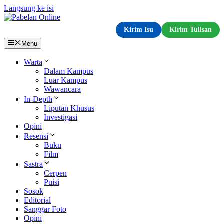
Langsung ke isi
Kirim Isu
Kirim Tulisan
Menu
Warta
Dalam Kampus
Luar Kampus
Wawancara
In-Depth
Liputan Khusus
Investigasi
Opini
Resensi
Buku
Film
Sastra
Cerpen
Puisi
Sosok
Editorial
Sanggar Foto
Opini