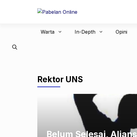
Langsung
ke
isi
Warta
In-Depth
Opini
Rektor UNS
Belum Selesai, Alia