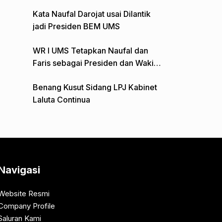
Gelar Aksi Depan Monumen Pers
Kata Naufal Darojat usai Dilantik
jadi Presiden BEM UMS
WR I UMS Tetapkan Naufal dan
Faris sebagai Presiden dan Wakil
Presiden BEM
Benang Kusut Sidang LPJ Kabinet
Laluta Continua
Navigasi
Website Resmi
Company Profile
Saluran Kami