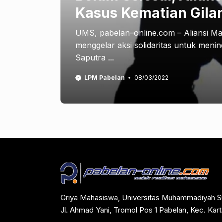
Kasus Kematian Gila
UMS, pabelan–online.com – Aliansi Ma
menggelar aksi solidaritas untuk menin
Saputra ...
LPM Pabelan
08/03/2022
Griya Mahasiswa, Universitas Muhammadiyah S
Jl. Ahmad Yani, Tromol Pos 1 Pabelan, Kec. Ka