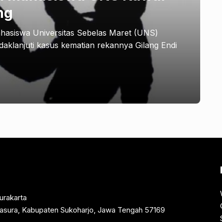
ng
hasiswa Universitas Sebelas Maret (UNS)
daklanjuti kasus kematian rekannya Gilang Endi
urakarta
rtasura, Kabupaten Sukoharjo, Jawa Tengah 57169