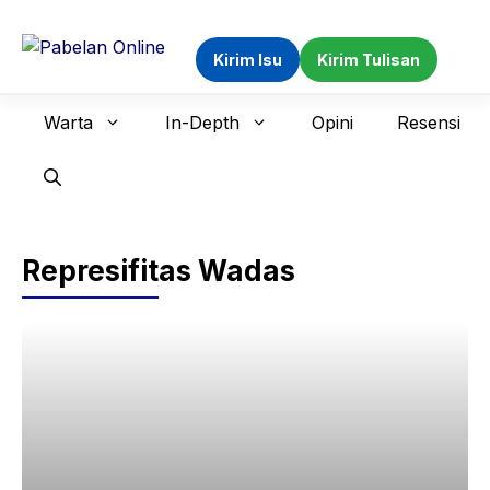
Langsung
ke
Kirim Isu
Kirim Tulisan
isi
Warta
In-Depth
Opini
Resensi
Represifitas Wadas