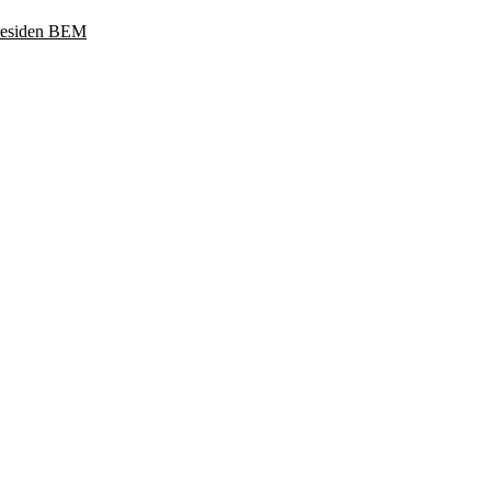
Presiden BEM
ukoharjo, Jawa Tengah 57169