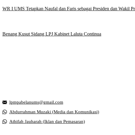
WR I UMS Tetapkan Naufal dan Faris sebagai Presiden dan Wakil 
Benang Kusut Sidang LPJ Kabinet Laluta Continua
Griya Mahasiswa, Universitas Muhammadiyah Surakarta
Jl. Ahmad Yani, Tromol Pos 1 Pabelan, Kec. Kartasura, Kabupaten S
lpmpabelanums@gmail.com
Abdurrahman Muzaki (Media dan Komunikasi)
Athifah Jauharah (Iklan dan Pemasaran)