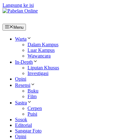
Langsung ke isi
Menu
Warta
Dalam Kampus
Luar Kampus
Wawancara
In-Depth
Liputan Khusus
Investigasi
Opini
Resensi
Buku
Film
Sastra
Cerpen
Puisi
Sosok
Editorial
Sanggar Foto
Opini