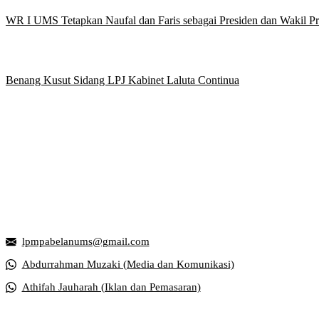
WR I UMS Tetapkan Naufal dan Faris sebagai Presiden dan Wakil 
Benang Kusut Sidang LPJ Kabinet Laluta Continua
Griya Mahasiswa, Universitas Muhammadiyah Surakarta
Jl. Ahmad Yani, Tromol Pos 1 Pabelan, Kec. Kartasura, Kabupaten S
lpmpabelanums@gmail.com
Abdurrahman Muzaki (Media dan Komunikasi)
Athifah Jauharah (Iklan dan Pemasaran)