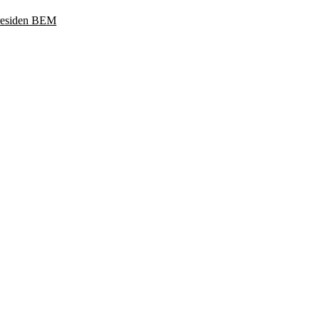
Presiden BEM
ukoharjo, Jawa Tengah 57169