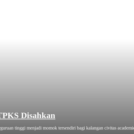
 TPKS Disahkan
uruan tinggi menjadi momok tersendiri bagi kalangan civitas academic