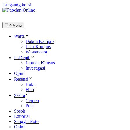
Langsung ke isi
Menu
Warta
Dalam Kampus
Luar Kampus
Wawancara
In-Depth
Liputan Khusus
Investigasi
Opini
Resensi
Buku
Film
Sastra
Cerpen
Puisi
Sosok
Editorial
Sanggar Foto
Opini