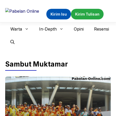
Langsung
ke
Kirim Isu
Kirim Tulisan
isi
Warta
In-Depth
Opini
Resensi
Sambut Muktamar