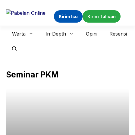
Langsung
ke
Kirim Isu
Kirim Tulisan
isi
Warta
In-Depth
Opini
Resensi
Seminar PKM