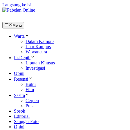
Langsung ke isi
Menu
Warta
Dalam Kampus
Luar Kampus
Wawancara
In-Depth
Liputan Khusus
Investigasi
Opini
Resensi
Buku
Film
Sastra
Cerpen
Puisi
Sosok
Editorial
Sanggar Foto
Opini