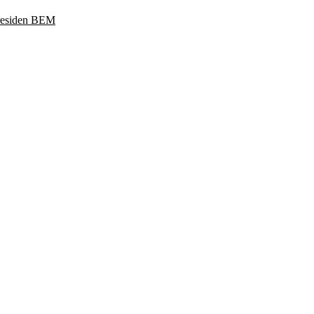
Presiden BEM
ukoharjo, Jawa Tengah 57169