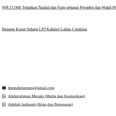
WR I UMS Tetapkan Naufal dan Faris sebagai Presiden dan Wakil 
Benang Kusut Sidang LPJ Kabinet Laluta Continua
Griya Mahasiswa, Universitas Muhammadiyah Surakarta
Jl. Ahmad Yani, Tromol Pos 1 Pabelan, Kec. Kartasura, Kabupaten S
lpmpabelanums@gmail.com
Abdurrahman Muzaki (Media dan Komunikasi)
Athifah Jauharah (Iklan dan Pemasaran)