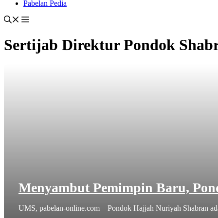
Pabelan Pedia
Sertijab Direktur Pondok Shab
Menyambut Pemimpin Baru, Pond
UMS, pabelan-online.com – Pondok Hajjah Nuriyah Shabran adak