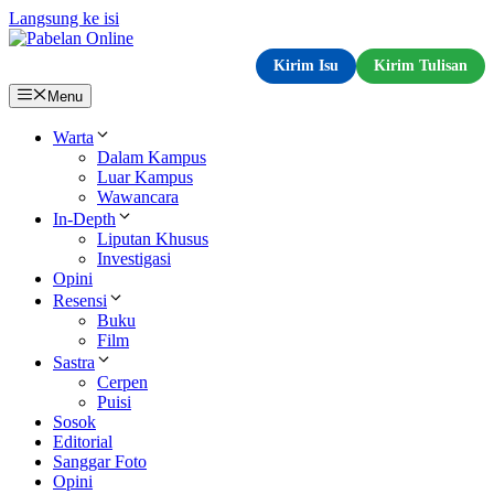
Langsung ke isi
Kirim Isu
Kirim Tulisan
Menu
Warta
Dalam Kampus
Luar Kampus
Wawancara
In-Depth
Liputan Khusus
Investigasi
Opini
Resensi
Buku
Film
Sastra
Cerpen
Puisi
Sosok
Editorial
Sanggar Foto
Opini