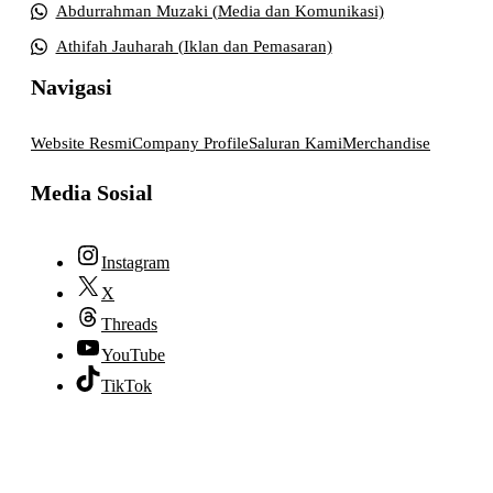
Abdurrahman Muzaki (Media dan Komunikasi)
Athifah Jauharah (Iklan dan Pemasaran)
Navigasi
Website Resmi
Company Profile
Saluran Kami
Merchandise
Media Sosial
Instagram
X
Threads
YouTube
TikTok
© 2026 lpmpabelan.com