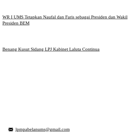
WR I UMS Tetapkan Naufal dan Faris sebagai Presiden dan Wakil
Presiden BEM
Benang Kusut Sidang LPJ Kabinet Laluta Continua
Griya Mahasiswa, Universitas Muhammadiyah Surakarta
Jl. Ahmad Yani, Tromol Pos 1 Pabelan, Kec. Kartasura,
Kabupaten Sukoharjo, Jawa Tengah 57169
lpmpabelanums@gmail.com