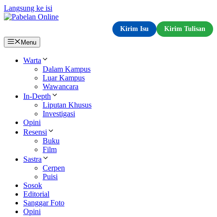
Langsung ke isi
Kirim Isu
Kirim Tulisan
Menu
Warta
Dalam Kampus
Luar Kampus
Wawancara
In-Depth
Liputan Khusus
Investigasi
Opini
Resensi
Buku
Film
Sastra
Cerpen
Puisi
Sosok
Editorial
Sanggar Foto
Opini