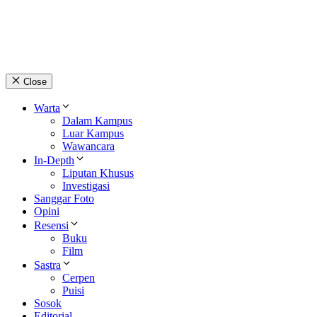
© 2026 lpmpabelan.com
Close
Warta
Dalam Kampus
Luar Kampus
Wawancara
In-Depth
Liputan Khusus
Investigasi
Sanggar Foto
Opini
Resensi
Buku
Film
Sastra
Cerpen
Puisi
Sosok
Editorial