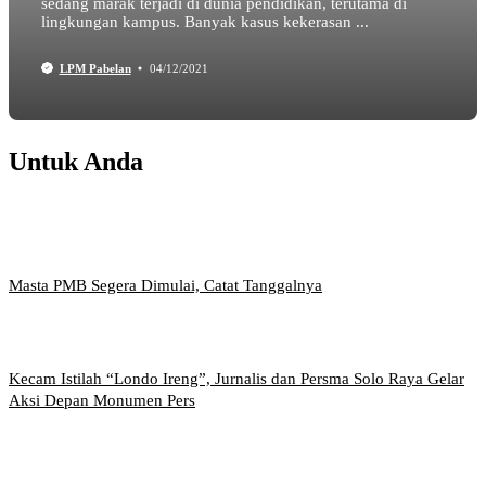
sedang marak terjadi di dunia pendidikan, terutama di
lingkungan kampus. Banyak kasus kekerasan ...
LPM Pabelan
04/12/2021
Untuk Anda
Masta PMB Segera Dimulai, Catat Tanggalnya
Kecam Istilah “Londo Ireng”, Jurnalis dan Persma Solo Raya Gelar
Aksi Depan Monumen Pers