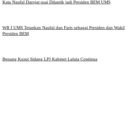
Kata Naufal Darojat usai Dilantik jadi Presiden BEM UMS
WR I UMS Tetapkan Naufal dan Faris sebagai Presiden dan Wakil
Presiden BEM
Benang Kusut Sidang LPJ Kabinet Laluta Continua
Griya Mahasiswa, Universitas Muhammadiyah Surakarta
Jl. Ahmad Yani, Tromol Pos 1 Pabelan, Kec. Kartasura,
Kabupaten Sukoharjo, Jawa Tengah 57169