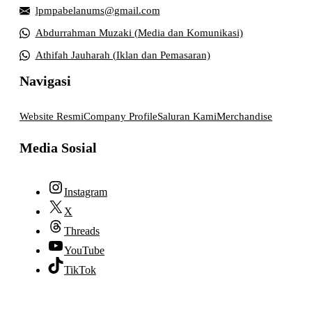
lpmpabelanums@gmail.com
Abdurrahman Muzaki (Media dan Komunikasi)
Athifah Jauharah (Iklan dan Pemasaran)
Navigasi
Website Resmi
Company Profile
Saluran Kami
Merchandise
Media Sosial
Instagram
X
Threads
YouTube
TikTok