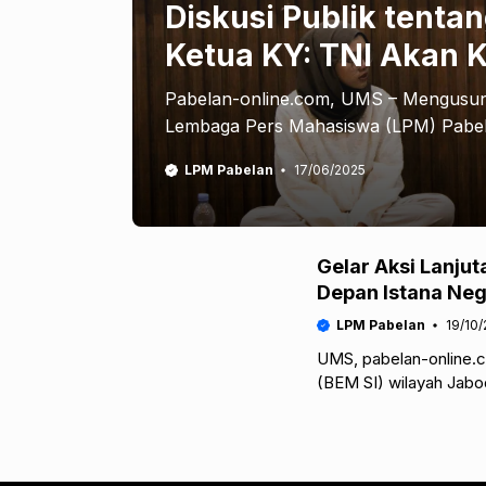
Diskusi Publik tenta
Ketua KY: TNI Akan K
Pabelan-online.com, UMS – Mengusung 
Lembaga Pers Mahasiswa (LPM) Pabela
LPM Pabelan
17/06/2025
Gelar Aksi Lanjut
Depan Istana Ne
LPM Pabelan
19/10
UMS, pabelan-online.c
(BEM SI) wilayah Jab
aksi demonstrasi men