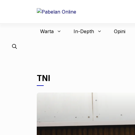
Langsung
ke
isi
Warta
In-Depth
Opini
TNI