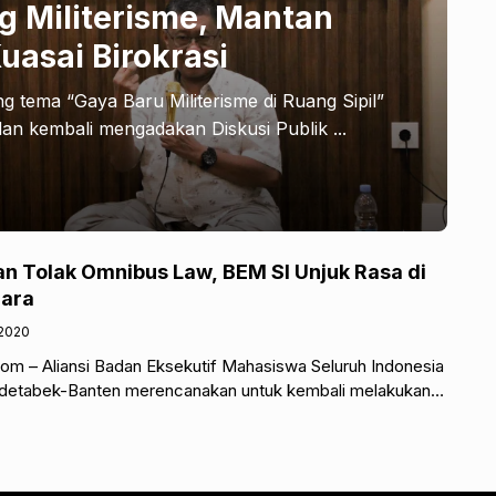
ng Militerisme, Mantan
uasai Birokrasi
tema “Gaya Baru Militerisme di Ruang Sipil”
n kembali mengadakan Diskusi Publik ...
an Tolak Omnibus Law, BEM SI Unjuk Rasa di
gara
/2020
om – Aliansi Badan Eksekutif Mahasiswa Seluruh Indonesia
odetabek-Banten merencanakan untuk kembali melakukan
olak Omnibus Law Undang-undang Cipta Kerja