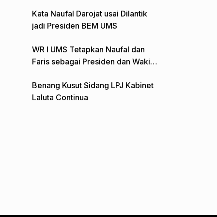
Gelar Aksi Depan Monumen Pers
Kata Naufal Darojat usai Dilantik
jadi Presiden BEM UMS
WR I UMS Tetapkan Naufal dan
Faris sebagai Presiden dan Wakil
Presiden BEM
Benang Kusut Sidang LPJ Kabinet
Laluta Continua