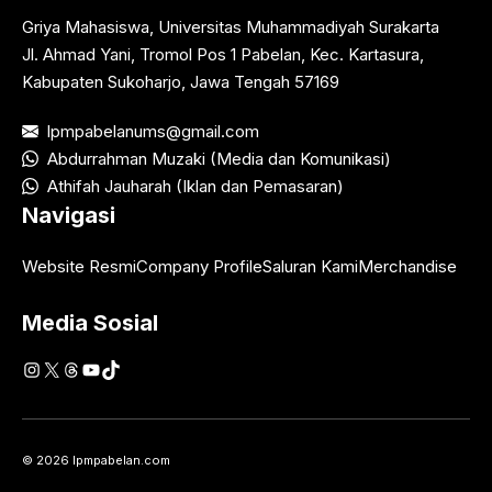
Griya Mahasiswa, Universitas Muhammadiyah Surakarta
Jl. Ahmad Yani, Tromol Pos 1 Pabelan, Kec. Kartasura,
Kabupaten Sukoharjo, Jawa Tengah 57169
lpmpabelanums@gmail.com
Abdurrahman Muzaki (Media dan Komunikasi)
Athifah Jauharah (Iklan dan Pemasaran)
Navigasi
Website Resmi
Company Profile
Saluran Kami
Merchandise
Media Sosial
Instagram
X
Threads
YouTube
TikTok
© 2026 lpmpabelan.com