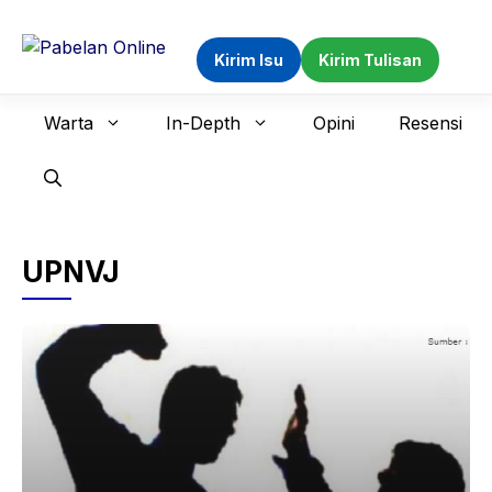
Langsung
ke
Kirim Isu
Kirim Tulisan
isi
Warta
In-Depth
Opini
Resensi
UPNVJ